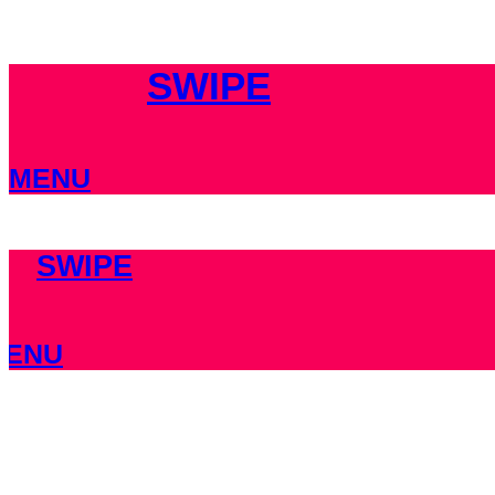
Vai
al
contenuto
SWIPE
MENU
SWIPE
MENU