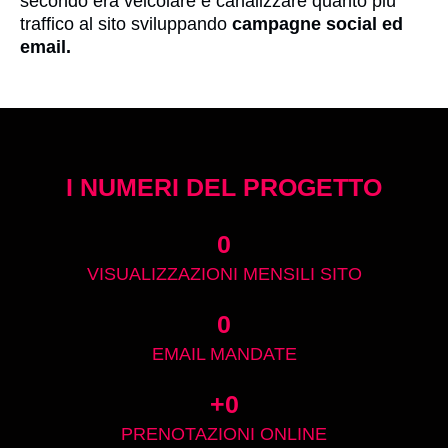
secondo era veicolare e canalizzare quanto più
traffico al sito sviluppando
campagne social ed
email.
I NUMERI DEL PROGETTO
0
VISUALIZZAZIONI MENSILI SITO
0
EMAIL MANDATE
+
0
PRENOTAZIONI ONLINE